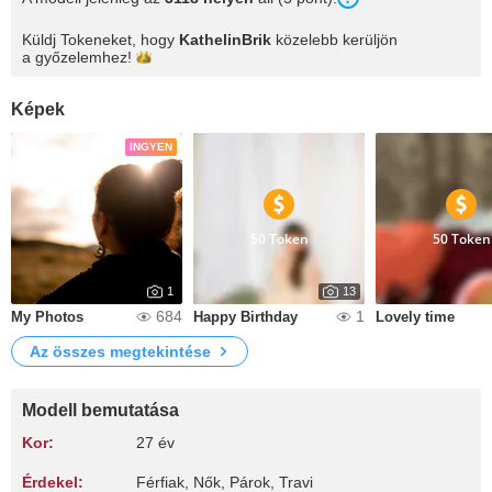
Küldj Tokeneket, hogy
KathelinBrik
közelebb kerüljön
a
győzelemhez!
Képek
INGYEN
50 Token
50 Token
1
13
684
1
My Photos
Happy Birthday
Lovely time
Az összes megtekintése
Modell bemutatása
Kor:
27 év
Érdekel:
Férfiak, Nők, Párok, Travi