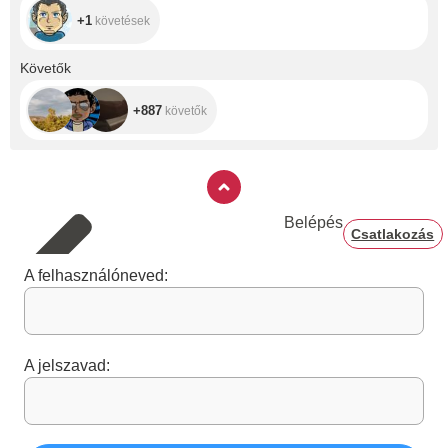
+1
követések
+887
Követők
+887
követők
Belépés
Csatlakozás
A felhasználóneved:
A jelszavad: