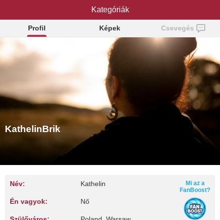
KathelinBrik
Kategóriák
Profil
Képek
Csevegés
KathelinBrik
Név:
Kathelin
Mi az a
FanBoost?
Én vagyok:
Nő
Szülőváros:
Poland, Warsaw