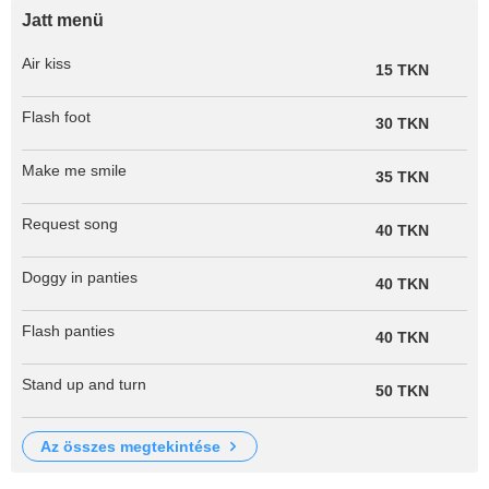
Jatt menü
Air kiss
15 TKN
Flash foot
30 TKN
Make me smile
35 TKN
Request song
40 TKN
Doggy in panties
40 TKN
Flash panties
40 TKN
Stand up and turn
50 TKN
az összes megtekintése