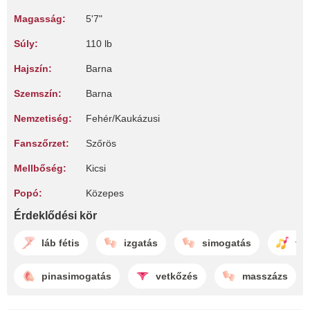
Magasság:
5'7"
Súly:
110 lb
Hajszín:
Barna
Szemszín:
Barna
Nemzetiség:
Fehér/Kaukázusi
Fanszőrzet:
Szőrös
Mellbőség:
Kicsi
Popó:
Közepes
Érdeklődési kör
láb fétis
izgatás
simogatás
tá
pinasimogatás
vetkőzés
masszázs