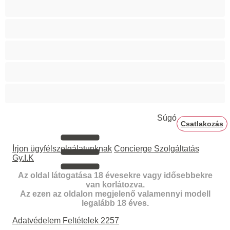
Teltkarcsú
Terhes
Vörösek
Ázsiai
Érett
Súgó
Csatlakozás
Írjon ügyfélszolgálatunknak
Concierge Szolgáltatás
Gy.I.K
Az oldal látogatása 18 évesekre vagy idősebbekre
van korlátozva.
Az ezen az oldalon megjelenő valamennyi modell
legalább 18 éves.
Adatvédelem
Feltételek
2257