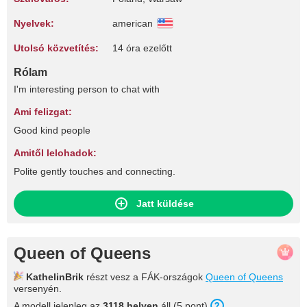
Nyelvek:
american
Utolsó közvetítés:
14 óra ezelőtt
Rólam
I'm interesting person to chat with
Ami felizgat:
Good kind people
Amitől lelohadok:
Polite gently touches and connecting.
Jatt küldése
Queen of Queens
KathelinBrik
részt vesz a FÁK-országok
Queen of Queens
versenyén.
A modell jelenleg az
3118 helyen
áll (5 pont).