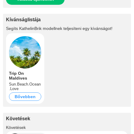
Kívánságlistája
Segíts
KathelinBrik
modellnek teljesíteni egy kívánságot!
Trip On
Maldives
Sun.Beach.Ocean
.Love
Bővebben
Követések
+1
Követések